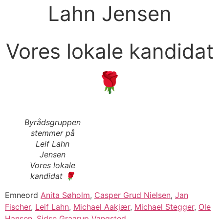
Lahn Jensen
Vores lokale kandidat
🌹
Byrådsgruppen
stemmer på
Leif Lahn
Jensen
Vores lokale
kandidat 🌹
Emneord
Anita Søholm
,
Casper Grud Nielsen
,
Jan
Fischer
,
Leif Lahn
,
Michael Aakjær
,
Michael Stegger
,
Ole
Hansen
,
Sidse Graarup Vangsted