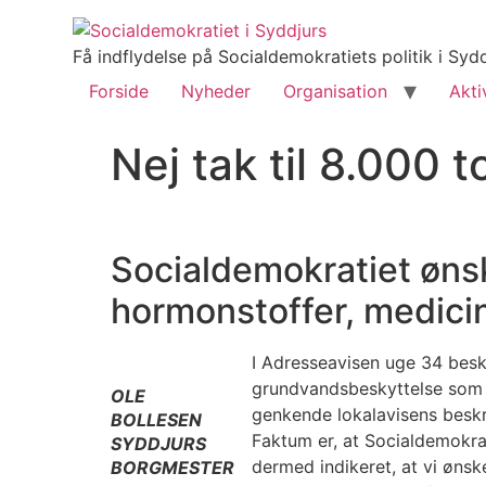
Få indflydelse på Socialdemokratiets politik i S
Forside
Nyheder
Organisation
Akti
Nej tak til 8.000 
Socialdemokratiet øns
hormonstoffer, medicin
I Adresseavisen uge 34 bes
grundvandsbeskyttelse som ”
OLE
genkende lokalavisens beskri
BOLLESEN
Faktum er, at Socialdemokr
SYDDJURS
dermed indikeret, at vi ønsk
BORGMESTER