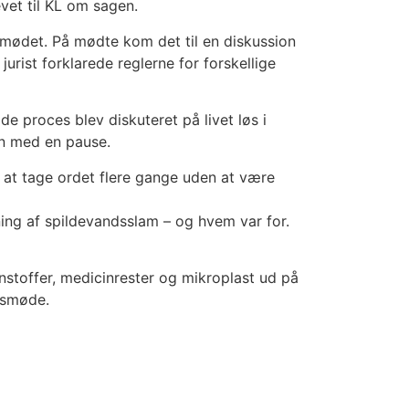
et til KL om sagen.
ådsmødet. På mødte kom det til en diskussion
urist forklarede reglerne for forskellige
e proces blev diskuteret på livet løs i
en med en pause.
 at tage ordet flere gange uden at være
ing af spildevandsslam – og hvem var for.
nstoffer, medicinrester og mikroplast ud på
ådsmøde.