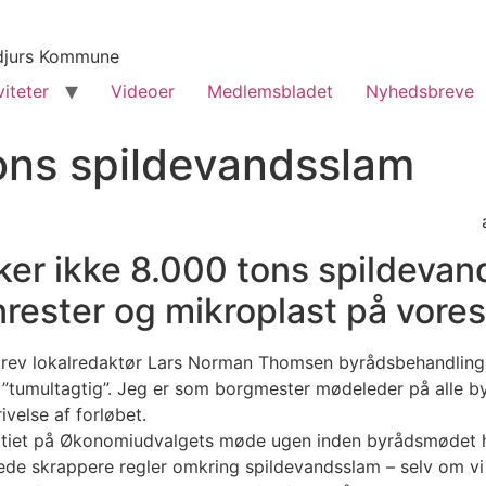
yddjurs Kommune
viteter
Videoer
Medlemsbladet
Nyhedsbreve
tons spildevandsslam
ker ikke 8.000 tons spildeva
rester og mikroplast på vores
krev lokalredaktør Lars Norman Thomsen byrådsbehandlinge
tumultagtig”. Jeg er som borgmester mødeleder på alle byr
velse af forløbet.
atiet på Økonomiudvalgets møde ugen inden byrådsmødet h
ede skrappere regler omkring spildevandsslam – selv om vi f