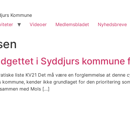
yddjurs Kommune
viteter
Videoer
Medlemsbladet
Nyhedsbreve
sen
budgettet i Syddjurs kommune
atiske liste KV21 Det må være en forglemmelse at denne cyke
 kommune, kender ikke grundlaget for den prioritering som
us sammen med Mols […]