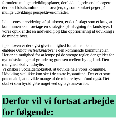
formulere mulige udviklingsplaner, der både tilgodeser de borgere
der bor i lokalsamfundene i forvejen, og som konkret peger på
mulige udviklings perspektiver/områder.
I den seneste revidering af planloven, er det fastlagt som et krav, at
kommunen skal foretage en strategisk planlægning for landsbyer. I
vores optik er det en nødvendig og klar opprioritering af udvikling i
de mindre byer.
I planloven er der også givet mulighed for, at man kan
etablere
Omdannelseslandsbyer
i den kommende kommuneplan.
Her er en mulighed for at lempe på de strenge regler, der gælder for
nye udstykninger af grunde og grænsen mellem by og land. Den
mulighed skal vi udnytte.
Vi ønsker i Socialdemokratiet, at udvikle hele vores kommune.
Udvikling skal ikke kun ske i de større bysamfund. Der er et stort
potentiale i, at udvikle mange af de mindre bysamfund også. Det
skal vi som byråd gøre noget ved og tage ansvar for.
Derfor vil vi fortsat arbejde
for følgende: