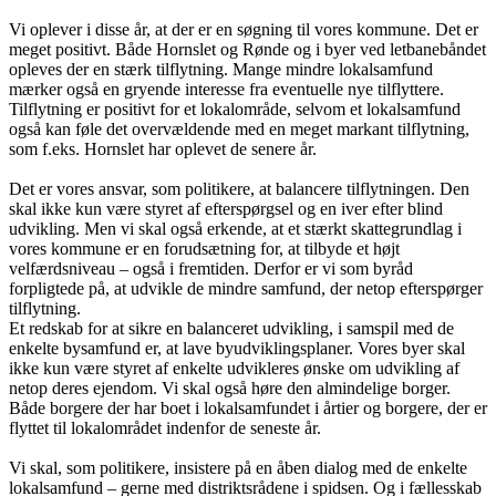
Vi oplever i disse år, at der er en søgning til vores kommune. Det er
meget positivt. Både Hornslet og Rønde og i byer ved letbanebåndet
opleves der en stærk tilflytning. Mange mindre lokalsamfund
mærker også en gryende interesse fra eventuelle nye tilflyttere.
Tilflytning er positivt for et lokalområde, selvom et lokalsamfund
også kan føle det overvældende med en meget markant tilflytning,
som f.eks. Hornslet har oplevet de senere år.
Det er vores ansvar, som politikere, at balancere tilflytningen. Den
skal ikke kun være styret af efterspørgsel og en iver efter blind
udvikling. Men vi skal også erkende, at et stærkt skattegrundlag i
vores kommune er en forudsætning for, at tilbyde et højt
velfærdsniveau – også i fremtiden. Derfor er vi som byråd
forpligtede på, at udvikle de mindre samfund, der netop efterspørger
tilflytning.
Et redskab for at sikre en balanceret udvikling, i samspil med de
enkelte bysamfund er, at lave byudviklingsplaner. Vores byer skal
ikke kun være styret af enkelte udvikleres ønske om udvikling af
netop deres ejendom. Vi skal også høre den almindelige borger.
Både borgere der har boet i lokalsamfundet i årtier og borgere, der er
flyttet til lokalområdet indenfor de seneste år.
Vi skal, som politikere, insistere på en åben dialog med de enkelte
lokalsamfund – gerne med distriktsrådene i spidsen. Og i fællesskab