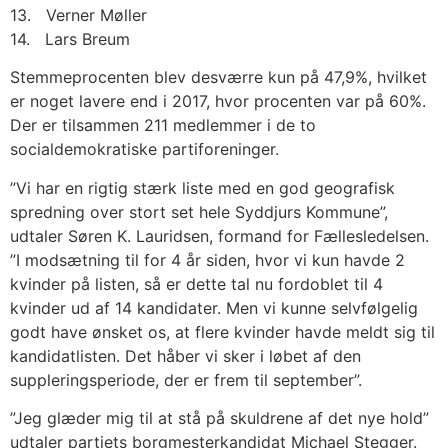
13. Verner Møller
14. Lars Breum
Stemmeprocenten blev desværre kun på 47,9%, hvilket
er noget lavere end i 2017, hvor procenten var på 60%.
Der er tilsammen 211 medlemmer i de to
socialdemokratiske partiforeninger.
”Vi har en rigtig stærk liste med en god geografisk
spredning over stort set hele Syddjurs Kommune”,
udtaler Søren K. Lauridsen, formand for Fællesledelsen.
”I modsætning til for 4 år siden, hvor vi kun havde 2
kvinder på listen, så er dette tal nu fordoblet til 4
kvinder ud af 14 kandidater. Men vi kunne selvfølgelig
godt have ønsket os, at flere kvinder havde meldt sig til
kandidatlisten. Det håber vi sker i løbet af den
suppleringsperiode, der er frem til september”.
”Jeg glæder mig til at stå på skuldrene af det nye hold”
udtaler partiets borgmesterkandidat Michael Stegger.