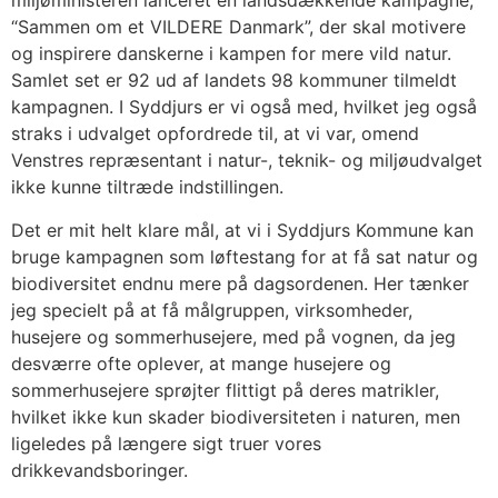
miljøministeren lanceret en landsdækkende kampagne,
“Sammen om et VILDERE Danmark”, der skal motivere
og inspirere danskerne i kampen for mere vild natur.
Samlet set er 92 ud af landets 98 kommuner tilmeldt
kampagnen. I Syddjurs er vi også med, hvilket jeg også
straks i udvalget opfordrede til, at vi var, omend
Venstres repræsentant i natur-, teknik- og miljøudvalget
ikke kunne tiltræde indstillingen.
Det er mit helt klare mål, at vi i Syddjurs Kommune kan
bruge kampagnen som løftestang for at få sat natur og
biodiversitet endnu mere på dagsordenen. Her tænker
jeg specielt på at få målgruppen, virksomheder,
husejere og sommerhusejere, med på vognen, da jeg
desværre ofte oplever, at mange husejere og
sommerhusejere sprøjter flittigt på deres matrikler,
hvilket ikke kun skader biodiversiteten i naturen, men
ligeledes på længere sigt truer vores
drikkevandsboringer.