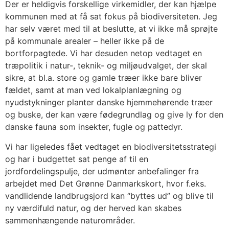
Der er heldigvis forskellige virkemidler, der kan hjælpe
kommunen med at få sat fokus på biodiversiteten. Jeg
har selv været med til at beslutte, at vi ikke må sprøjte
på kommunale arealer – heller ikke på de
bortforpagtede. Vi har desuden netop vedtaget en
træpolitik i natur-, teknik- og miljøudvalget, der skal
sikre, at bl.a. store og gamle træer ikke bare bliver
fældet, samt at man ved lokalplanlægning og
nyudstykninger planter danske hjemmehørende træer
og buske, der kan være fødegrundlag og give ly for den
danske fauna som insekter, fugle og pattedyr.
Vi har ligeledes fået vedtaget en biodiversitetsstrategi
og har i budgettet sat penge af til en
jordfordelingspulje, der udmønter anbefalinger fra
arbejdet med Det Grønne Danmarkskort, hvor f.eks.
vandlidende landbrugsjord kan “byttes ud” og blive til
ny værdifuld natur, og der herved kan skabes
sammenhængende naturområder.