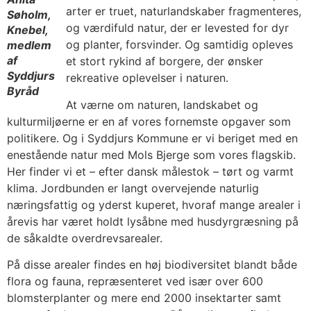
arter er truet, naturlandskaber fragmenteres,
Søholm,
og værdifuld natur, der er levested for dyr
Knebel,
og planter, forsvinder. Og samtidig opleves
medlem
af
et stort rykind af borgere, der ønsker
Syddjurs
rekreative oplevelser i naturen.
Byråd
At værne om naturen, landskabet og
kulturmiljøerne er en af vores fornemste opgaver som
politikere. Og i Syddjurs Kommune er vi beriget med en
enestående natur med Mols Bjerge som vores flagskib.
Her finder vi et – efter dansk målestok – tørt og varmt
klima. Jordbunden er langt overvejende naturlig
næringsfattig og yderst kuperet, hvoraf mange arealer i
årevis har været holdt lysåbne med husdyrgræsning på
de såkaldte overdrevsarealer.
På disse arealer findes en høj biodiversitet blandt både
flora og fauna, repræsenteret ved især over 600
blomsterplanter og mere end 2000 insektarter samt