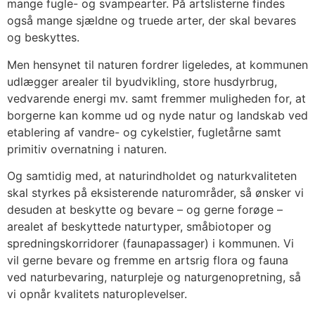
mange fugle- og svampearter. På artslisterne findes
også mange sjældne og truede arter, der skal bevares
og beskyttes.
Men hensynet til naturen fordrer ligeledes, at kommunen
udlægger arealer til byudvikling, store husdyrbrug,
vedvarende energi mv. samt fremmer muligheden for, at
borgerne kan komme ud og nyde natur og landskab ved
etablering af vandre- og cykelstier, fugletårne samt
primitiv overnatning i naturen.
Og samtidig med, at naturindholdet og naturkvaliteten
skal styrkes på eksisterende naturområder, så ønsker vi
desuden at beskytte og bevare – og gerne forøge –
arealet af beskyttede naturtyper, småbiotoper og
spredningskorridorer (faunapassager) i kommunen. Vi
vil gerne bevare og fremme en artsrig flora og fauna
ved naturbevaring, naturpleje og naturgenopretning, så
vi opnår kvalitets naturoplevelser.