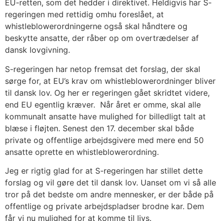
EU-retten, som det hedder i direktivet. Heldigvis har S-
regeringen med rettidig omhu foreslået, at
whistleblowerordningerne også skal håndtere og
beskytte ansatte, der råber op om overtrædelser af
dansk lovgivning.
S-regeringen har netop fremsat det forslag, der skal
sørge for, at EU’s krav om whistleblowerordninger bliver
til dansk lov. Og her er regeringen gået skridtet videre,
end EU egentlig kræver. Når året er omme, skal alle
kommunalt ansatte have mulighed for billedligt talt at
blæse i fløjten. Senest den 17. december skal både
private og offentlige arbejdsgivere med mere end 50
ansatte oprette en whistleblowerordning.
Jeg er rigtig glad for at S-regeringen har stillet dette
forslag og vil gøre det til dansk lov. Uanset om vi så alle
tror på det bedste om andre mennesker, er der både på
offentlige og private arbejdspladser brodne kar. Dem
får vi nu mulighed for at komme til livs.